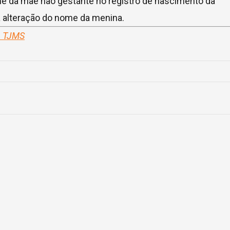
me da mãe não gestante no registro de nascimento da
 alteração do nome da menina.
– TJMS