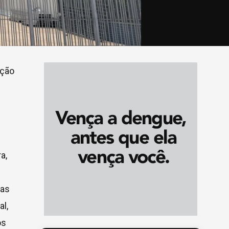
ação
a,
mas
al,
os