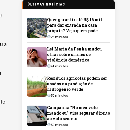
ÚLTIMAS NOTÍCIAS
ar
Quer garantir até R$ 16 mil
para dar entrada na casa
própria? Veja quem pode
participar do programa em
28 minutos
Campo Grande
u a
Lei Maria da Penha mudou
olhar sobre crimes de
violência doméstica
41 minutos
a
Resíduos agrícolas podem ser
usados na produção de
hidrogênio verde
50 minutos
nto
Campanha “No meu voto
mando eu” visa segurar direito
ao voto secreto
52 minutos