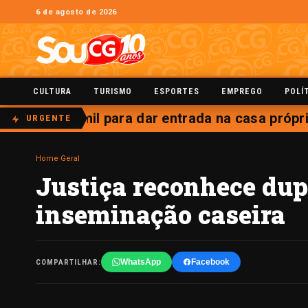
6 de agosto de 2026
CULTURA
TURISMO
ESPORTES
EMPREGO
POLÍ
r até R$ 16 mil para dar entrada na casa próp
URGENTE
Home
›
Geral
Justiça reconhece dup
inseminação caseira
WhatsApp
Facebook
COMPARTILHAR: