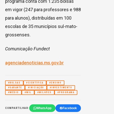
programa conta com 1.235 bolsas
em vigor (247 para professores e 988
para alunos), distribuídas em 100
escolas de 35 municípios sul-mato-
grossenses.
Comunicação Fundect
agenciadenoticias.ms.gov.br
#BOLSAS
#CIENTÍFICA
#ENSINO
#GARANTE
#INICIAÇÃO
#INVESTIMENTO
#MÉDIO
#MIL
#MILHÕES
#PROGRAMA
WhatsApp
Facebook
COMPARTILHAR: