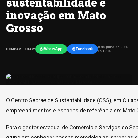
sustentabilidade e
inovação em Mato
Grosso
8 de julho de 2026
WhatsApp
Facebook
COMPARTILHAR:
às 12:36
O Centro Sebrae de Sustentabilidade (CSS), em Cuiabá
empreendimentos e espaços de referência em Mato Gro
Para o gestor estadual de Comércio e Serviços do Sebr
grupo em conhecer nossas metodologias, parcerias e 