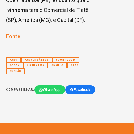
Queimadense (PB), enquanto que o
Ivinhema terá o Comercial de Tietê
(SP), América (MG), e Capital (DF).
Fonte
#ABC
#ADVERSÁRIOS
#CONHECEM
#COPA
#IVINHEMA
#PAULO
#SÃO
#UNIÃO
WhatsApp
Facebook
COMPARTILHAR: