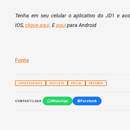
Tenha em seu celular o aplicativo do JD1 e ac
IOS,
clique aqui
. E
aqui
para Android
Fonte
#APRESENTADO
#ASSISTA
#HILAL
#NEYMAR
WhatsApp
Facebook
COMPARTILHAR: