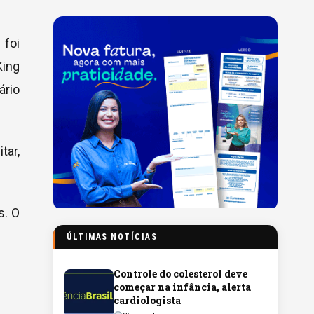
 foi
King
ário
tar,
s. O
ÚLTIMAS NOTÍCIAS
Controle do colesterol deve
começar na infância, alerta
cardiologista