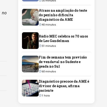
35 minutos
Atraso na ampliação do teste
r no
do pezinho dificulta
diagnóstico da AME
40 minutos
Rádio MEC celebra os 70 anos
de Leo Gandelman
51 minutos
Fim de semana tem previsão
de vendaval no Sudeste e
geada no Sul
60 minutos
Diagnóstico precoce da AME é
divisor de águas, afirma
paciente
1 hora