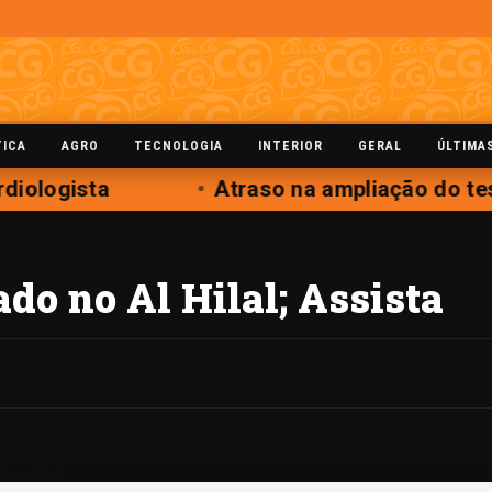
TICA
AGRO
TECNOLOGIA
INTERIOR
GERAL
ÚLTIMA
diologista
Atraso na ampliação do tes
do no Al Hilal; Assista