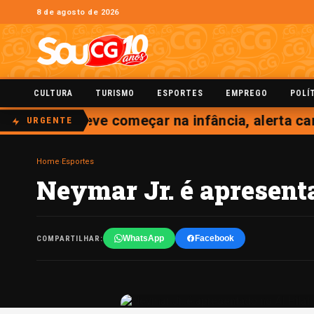
8 de agosto de 2026
CULTURA
TURISMO
ESPORTES
EMPREGO
POLÍ
colesterol deve começar na infância, alerta car
URGENTE
Home
›
Esportes
Neymar Jr. é apresenta
WhatsApp
Facebook
COMPARTILHAR: