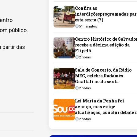
Confira as
interdiçõesprogramadas par
entro
esta sexta (7)
51 minutos
bom público.
Centro Histórico de Salvado
recebe a décima edição da
 partir das
Flipelô
2 horas
Sala de Concerto, da Rádio
MEC, celebra Radamés
Gnattali nesta sexta
2 horas
Lei Maria da Penha foi
avanço, mas exige
atualização, conclui debate 
Senado
2 horas