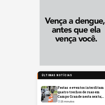
ÚLTIMAS NOTÍCIAS
Festas e eventos interditam
quatro trechos de ruas em
Campo Grande nesta sexta;
veja os locais
25 minutos