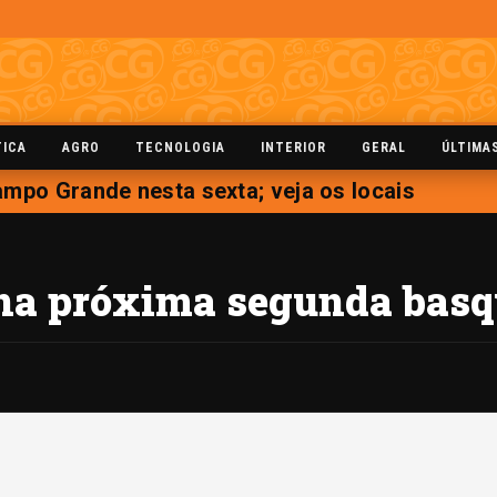
TICA
AGRO
TECNOLOGIA
INTERIOR
GERAL
ÚLTIMA
po Grande nesta sexta; veja os locais
na próxima segunda basq