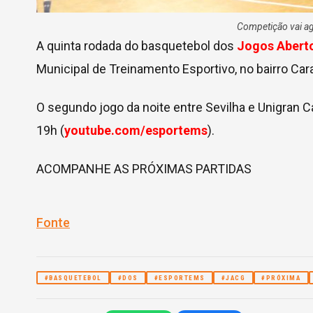
Competição vai agi
A quinta rodada do basquetebol dos
Jogos Abert
Municipal de Treinamento Esportivo, no bairro Ca
O segundo jogo da noite entre Sevilha e Unigran C
19h (
youtube.com/esportems
).
ACOMPANHE AS PRÓXIMAS PARTIDAS
Fonte
#BASQUETEBOL
#DOS
#ESPORTEMS
#JACG
#PRÓXIMA