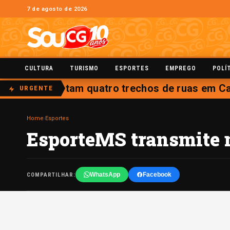
7 de agosto de 2026
CULTURA
TURISMO
ESPORTES
EMPREGO
POLÍ
entos interditam quatro trechos de ruas em Cam
URGENTE
Home
›
Esportes
EsporteMS transmite 
WhatsApp
Facebook
COMPARTILHAR: