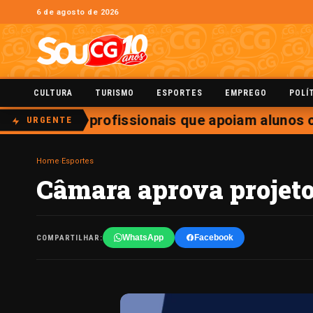
6 de agosto de 2026
CULTURA
TURISMO
ESPORTES
EMPREGO
POLÍ
rojeto sobre profissionais que apoiam alunos c
URGENTE
Home
›
Esportes
Câmara aprova projeto 
WhatsApp
Facebook
COMPARTILHAR: