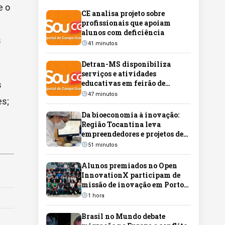
e o
CE analisa projeto sobre
profissionais que apoiam
alunos com deficiência
s
41 minutos
Detran-MS disponibiliza
serviços e atividades
educativas em feirão de
s
veículos neste fim de semana
47 minutos
es;
Da bioeconomia à inovação:
Região Tocantina leva
empreendedores e projetos de
sustentáveis para a Feira do
51 minutos
Empreendedor
Alunos premiados no Open
InnovationX participam de
missão de inovação em Porto
Alegre
1 hora
Brasil no Mundo debate