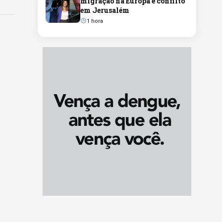
migração na Europa e conflito
em Jerusalém
1 hora