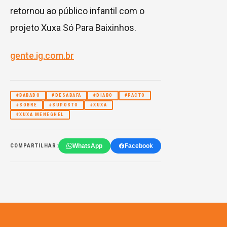
retornou ao público infantil com o
projeto Xuxa Só Para Baixinhos.
gente.ig.com.br
#BABADO
#DESABAFA
#DIABO
#PACTO
#SOBRE
#SUPOSTO
#XUXA
#XUXA MENEGHEL
WhatsApp
Facebook
COMPARTILHAR: