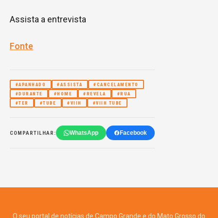
Assista a entrevista
Fonte
#APANHADO
#ASSISTA
#CANCELAMENTO
#DURANTE
#HOME
#REVELA
#RUA
#TER
#TUBE
#VIIH
#VIIH TUBE
WhatsApp
Facebook
COMPARTILHAR:
O seu portal de notícias de Campo Grande e do Mato Grosso do