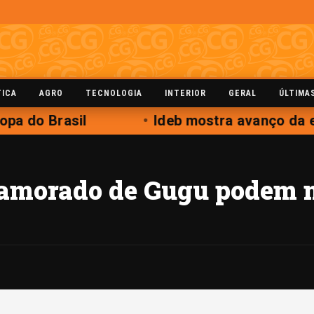
TICA
AGRO
TECNOLOGIA
INTERIOR
GERAL
ÚLTIMA
pa do Brasil
Ideb mostra avanço da e
 namorado de Gugu podem 