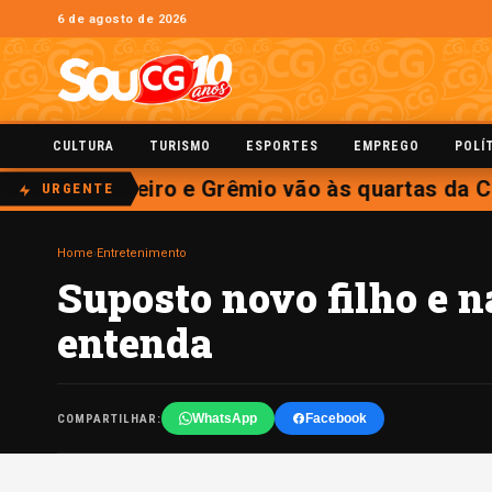
6 de agosto de 2026
CULTURA
TURISMO
ESPORTES
EMPREGO
POLÍ
eões, Cruzeiro e Grêmio vão às quartas da Co
URGENTE
Home
›
Entretenimento
Suposto novo filho e
entenda
WhatsApp
Facebook
COMPARTILHAR: