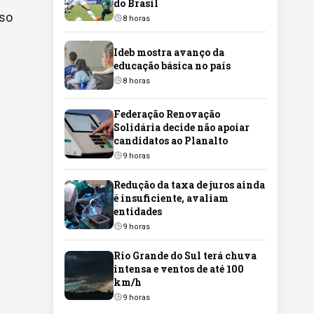
do Brasil
aso
8 horas
Ideb mostra avanço da
educação básica no país
8 horas
Federação Renovação
Solidária decide não apoiar
candidatos ao Planalto
9 horas
e
Redução da taxa de juros ainda
é insuficiente, avaliam
entidades
9 horas
Rio Grande do Sul terá chuva
intensa e ventos de até 100
km/h
9 horas