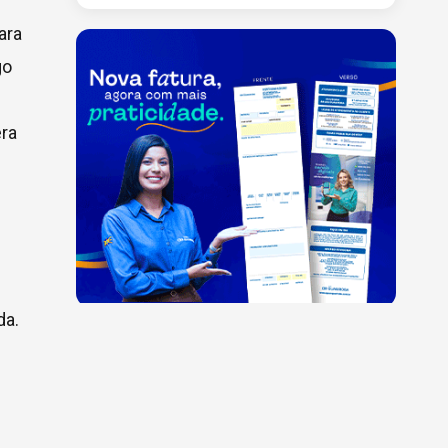
ara
go
era
da.