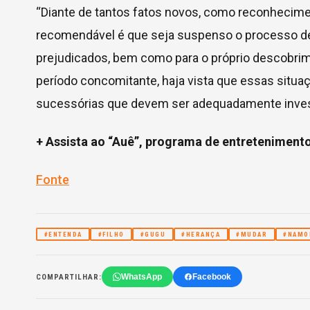
“Diante de tantos fatos novos, como reconhecimen
recomendável é que seja suspenso o processo de
prejudicados, bem como para o próprio descobri
período concomitante, haja vista que essas situ
sucessórias que devem ser adequadamente inves
+ Assista ao “Auê”, programa de entreteniment
Fonte
#ENTENDA
#FILHO
#GUGU
#HERANÇA
#MUDAR
#NAMO
WhatsApp
Facebook
COMPARTILHAR: