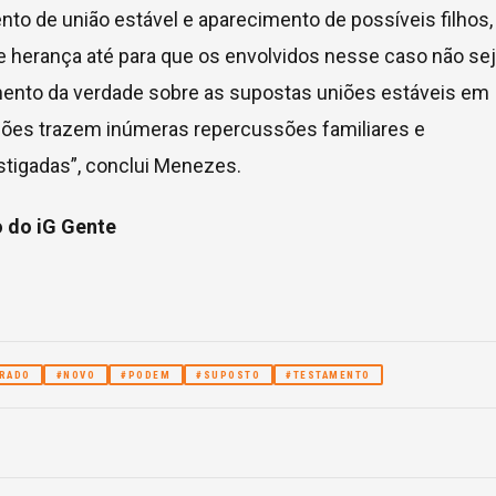
to de união estável e aparecimento de possíveis filhos,
 herança até para que os envolvidos nesse caso não se
mento da verdade sobre as supostas uniões estáveis em
ações trazem inúmeras repercussões familiares e
tigadas”, conclui Menezes.
o do iG Gente
RADO
#NOVO
#PODEM
#SUPOSTO
#TESTAMENTO