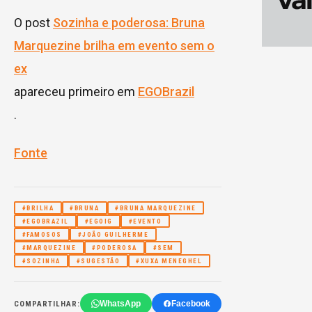
O post
Sozinha e poderosa: Bruna
Marquezine brilha em evento sem o
ex
apareceu primeiro em
EGOBrazil
.
Fonte
#BRILHA
#BRUNA
#BRUNA MARQUEZINE
#EGOBRAZIL
#EGOIG
#EVENTO
#FAMOSOS
#JOÃO GUILHERME
#MARQUEZINE
#PODEROSA
#SEM
#SOZINHA
#SUGESTÃO
#XUXA MENEGHEL
WhatsApp
Facebook
COMPARTILHAR: