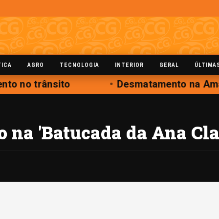
TICA
AGRO
TECNOLOGIA
INTERIOR
GERAL
ÚLTIMA
to no trânsito
Desmatamento na Amaz
o na 'Batucada da Ana Cla