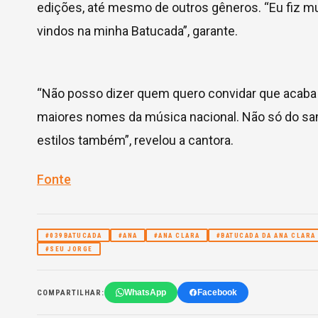
edições, até mesmo de outros gêneros. “Eu fiz mu
vindos na minha Batucada”, garante.
“Não posso dizer quem quero convidar que acaba 
maiores nomes da música nacional. Não só do sa
estilos também”, revelou a cantora.
Fonte
#039BATUCADA
#ANA
#ANA CLARA
#BATUCADA DA ANA CLARA
#SEU JORGE
WhatsApp
Facebook
COMPARTILHAR: