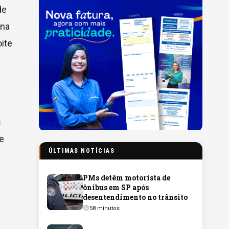
de
Ana
ite
s
me
ÚLTIMAS NOTÍCIAS
PMs detêm motorista de
ônibus em SP após
desentendimento no trânsito
58 minutos