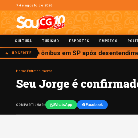
7 de agosto de 2026
CULTURA
TURISMO
ESPORTES
EMPREGO
POLÍ
otorista de ônibus em SP após desentendimen
URGENTE
Home
›
Entretenimento
Seu Jorge é confirmad
WhatsApp
Facebook
COMPARTILHAR: