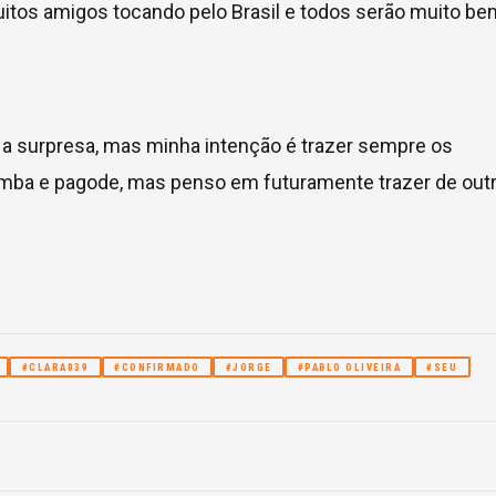
itos amigos tocando pelo Brasil e todos serão muito be
a surpresa, mas minha intenção é trazer sempre os
mba e pagode, mas penso em futuramente trazer de out
#CLARA039
#CONFIRMADO
#JORGE
#PABLO OLIVEIRA
#SEU