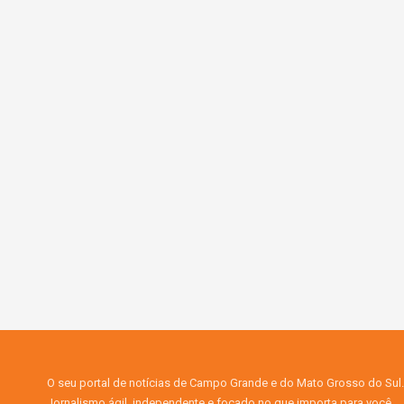
O seu portal de notícias de Campo Grande e do Mato Grosso do Sul.
Jornalismo ágil, independente e focado no que importa para você.