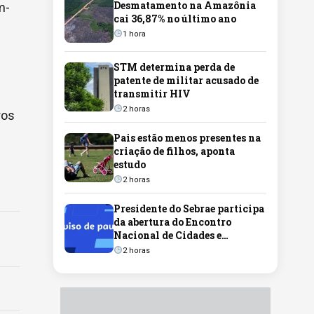
Desmatamento na Amazônia
m-
cai 36,87% no último ano
1 hora
STM determina perda de
patente de militar acusado de
transmitir HIV
2 horas
ros
Pais estão menos presentes na
criação de filhos, aponta
estudo
2 horas
Presidente do Sebrae participa
da abertura do Encontro
Nacional de Cidades e
Territórios Empreendedores
2 horas