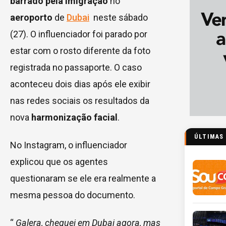
barrado pela imigração
no
aeroporto
de
Dubai
neste sábado
(27). O influenciador foi parado por
estar com o rosto diferente da foto
registrada no passaporte. O caso
aconteceu dois dias após ele exibir
nas redes sociais os resultados da
nova
harmonização facial
.
ÚLTIMAS
No Instagram, o influenciador
explicou que os agentes
questionaram se ele era realmente a
mesma pessoa do documento.
“
Galera, cheguei em Dubai agora, mas