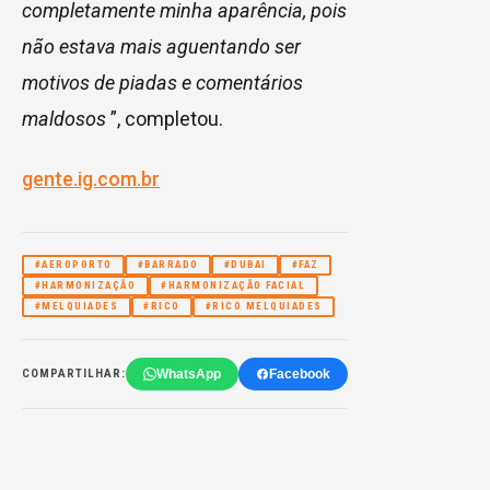
completamente minha aparência, pois
não estava mais aguentando ser
motivos de piadas e comentários
maldosos
”, completou.
gente.ig.com.br
#AEROPORTO
#BARRADO
#DUBAI
#FAZ
#HARMONIZAÇÃO
#HARMONIZAÇÃO FACIAL
#MELQUIADES
#RICO
#RICO MELQUIADES
WhatsApp
Facebook
COMPARTILHAR: