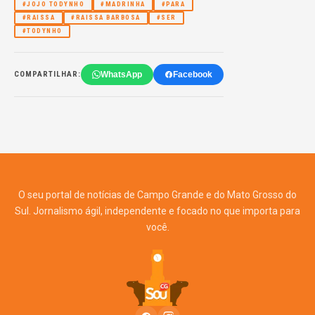
#JOJO TODYNHO
#MADRINHA
#PARA
#RAISSA
#RAISSA BARBOSA
#SER
#TODYNHO
WhatsApp
Facebook
COMPARTILHAR:
O seu portal de notícias de Campo Grande e do Mato Grosso do
Sul. Jornalismo ágil, independente e focado no que importa para
você.