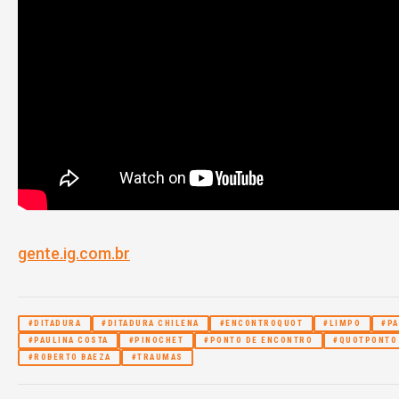
gente.ig.com.br
#DITADURA
#DITADURA CHILENA
#ENCONTROQUOT
#LIMPO
#P
#PAULINA COSTA
#PINOCHET
#PONTO DE ENCONTRO
#QUOTPONTO
#ROBERTO BAEZA
#TRAUMAS