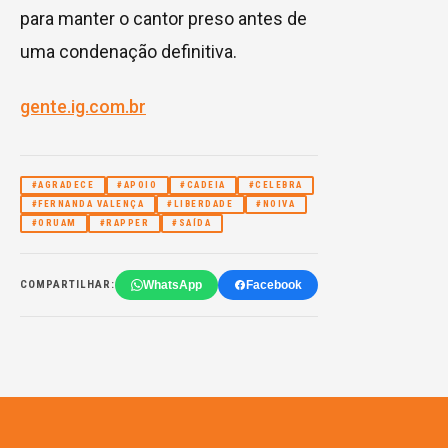
para manter o cantor preso antes de
uma condenação definitiva.
gente.ig.com.br
#AGRADECE
#APOIO
#CADEIA
#CELEBRA
#FERNANDA VALENÇA
#LIBERDADE
#NOIVA
#ORUAM
#RAPPER
#SAÍDA
WhatsApp
Facebook
COMPARTILHAR: