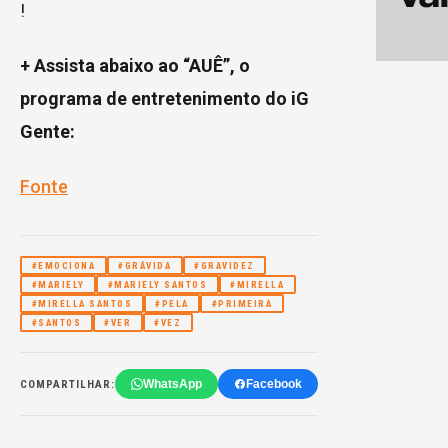
!
+ Assista abaixo ao “AUÊ”, o
programa de entretenimento do iG
Gente:
Fonte
#EMOCIONA
#GRÁVIDA
#GRAVIDEZ
#MARIELY
#MARIELY SANTOS
#MIRELLA
#MIRELLA SANTOS
#PELA
#PRIMEIRA
#SANTOS
#VER
#VEZ
WhatsApp
Facebook
COMPARTILHAR: