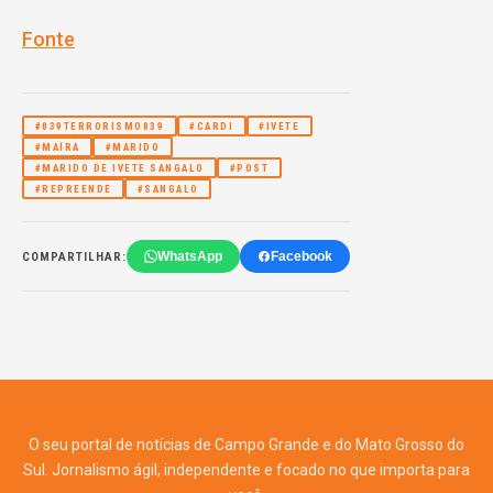
Fonte
#039TERRORISMO039
#CARDI
#IVETE
#MAÍRA
#MARIDO
#MARIDO DE IVETE SANGALO
#POST
#REPREENDE
#SANGALO
WhatsApp
Facebook
COMPARTILHAR:
O seu portal de notícias de Campo Grande e do Mato Grosso do
Sul. Jornalismo ágil, independente e focado no que importa para