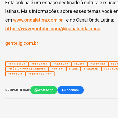
Esta coluna é um espaço destinado à cultura e músic
latinas. Mais informações sobre esses temas você e
em
www.ondalatina.com.br
e no Canal Onda Latina:
https://www.youtube.com/@canalondalatina
gente.ig.com.br
#ARTÍSTICO
#BERGHAIN
#CANTORA
#ELEVA
#ESPANHA
#LU
#MÚSICA POP ESPANHOLA
#OUTRO
#PARA
#PATAMAR
#QUOTLU
#ROSALIA
#UNIVERSO POP
WhatsApp
Facebook
COMPARTILHAR: