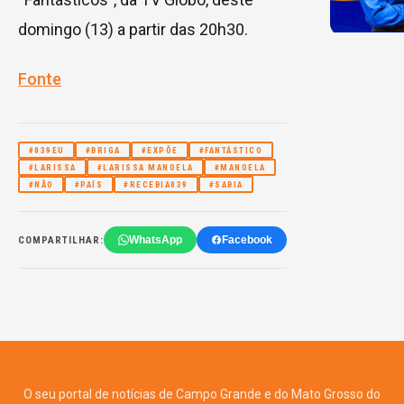
domingo (13) a partir das 20h30.
Fonte
#039EU
#BRIGA
#EXPÕE
#FANTÁSTICO
#LARISSA
#LARISSA MANOELA
#MANOELA
#NÃO
#PAÍS
#RECEBIA039
#SABIA
WhatsApp
Facebook
COMPARTILHAR:
O seu portal de notícias de Campo Grande e do Mato Grosso do