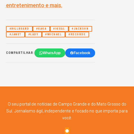
entretenimento e mais.
#BILLBOARD
#GAGA
#IGUAL
#JACKSON
#JANET
#LADY
#MICHAEL
#RECORDE
WhatsApp
Facebook
COMPARTILHAR:
O seu portal de notícias de Campo Grande e do Mato Grosso do
Sul. Jornalismo ágil, independente e focado no que importa para
você.