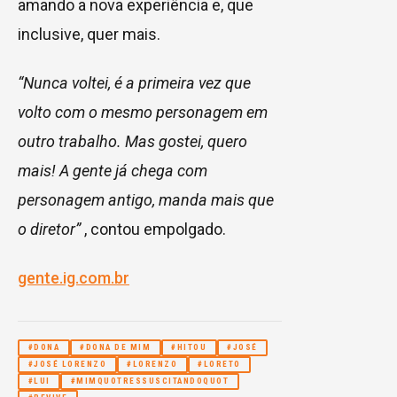
amando a nova experiência e, que
inclusive, quer mais.
“Nunca voltei, é a primeira vez que
volto com o mesmo personagem em
outro trabalho. Mas gostei, quero
mais! A gente já chega com
personagem antigo, manda mais que
o diretor”
, contou empolgado.
gente.ig.com.br
#DONA
#DONA DE MIM
#HITOU
#JOSÉ
#JOSÉ LORENZO
#LORENZO
#LORETO
#LUI
#MIMQUOTRESSUSCITANDOQUOT