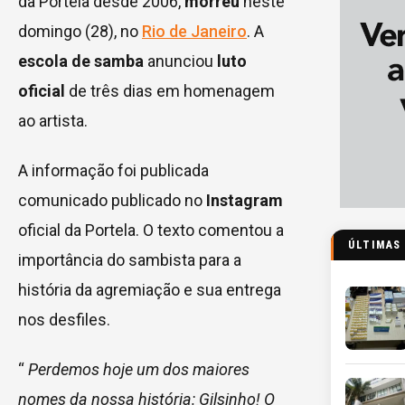
da Portela desde 2006,
morreu
neste
domingo (28), no
Rio de Janeiro
. A
escola de samba
anunciou
luto
oficial
de três dias em homenagem
ao artista.
A informação foi publicada
comunicado publicado no
Instagram
oficial da Portela. O texto comentou a
ÚLTIMAS
importância do sambista para a
história da agremiação e sua entrega
nos desfiles.
“
Perdemos hoje um dos maiores
nomes da nossa história: Gilsinho! O