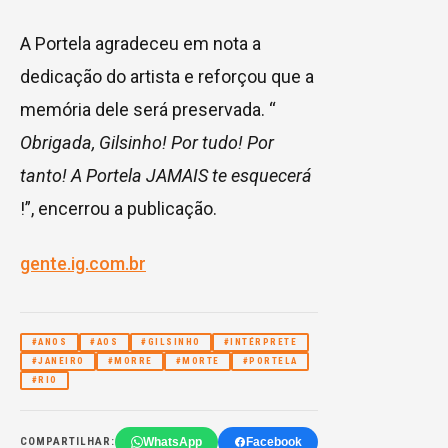
A Portela agradeceu em nota a
dedicação do artista e reforçou que a
memória dele será preservada. “
Obrigada, Gilsinho! Por tudo! Por
tanto! A Portela JAMAIS te esquecerá
!”, encerrou a publicação.
gente.ig.com.br
#ANOS
#AOS
#GILSINHO
#INTÉRPRETE
#JANEIRO
#MORRE
#MORTE
#PORTELA
#RIO
WhatsApp
Facebook
COMPARTILHAR: