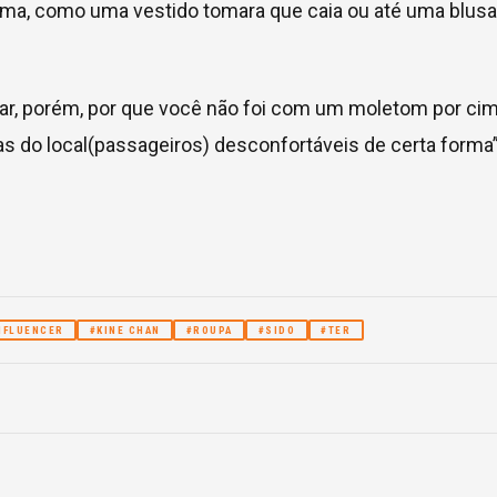
 cima, como uma vestido tomara que caia ou até uma blusa
mar, porém, por que você não foi com um moletom por ci
 do local(passageiros) desconfortáveis de certa forma”
NFLUENCER
#KINE CHAN
#ROUPA
#SIDO
#TER