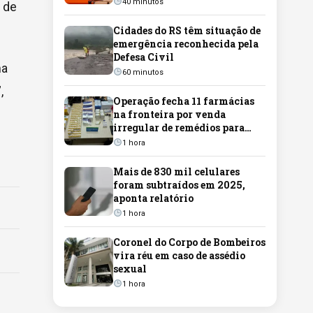
40 minutos
 de
Cidades do RS têm situação de
emergência reconhecida pela
Defesa Civil
ma
60 minutos
,
Operação fecha 11 farmácias
na fronteira por venda
irregular de remédios para
emagrecimento
1 hora
Mais de 830 mil celulares
foram subtraídos em 2025,
aponta relatório
1 hora
Coronel do Corpo de Bombeiros
vira réu em caso de assédio
sexual
1 hora