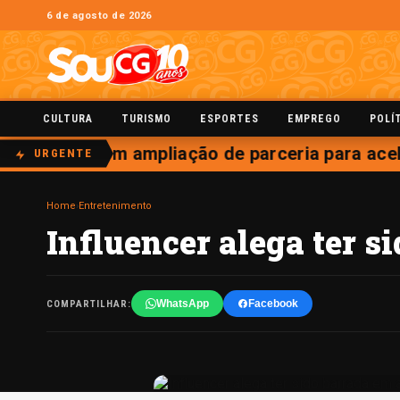
6 de agosto de 2026
CULTURA
TURISMO
ESPORTES
EMPREGO
POLÍ
opee discutem ampliação de parceria para acel
URGENTE
Home
›
Entretenimento
Influencer alega ter s
WhatsApp
Facebook
COMPARTILHAR: