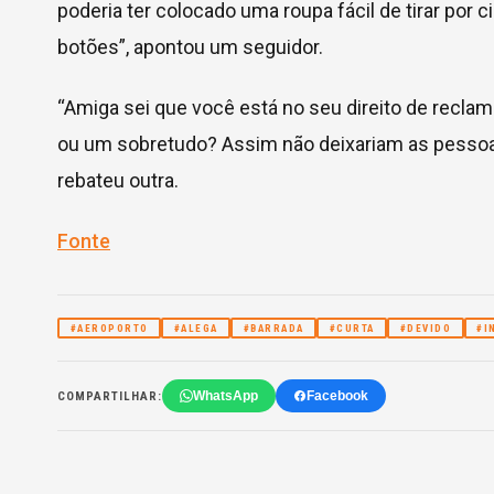
poderia ter colocado uma roupa fácil de tirar por
botões”, apontou um seguidor.
“Amiga sei que você está no seu direito de recla
ou um sobretudo? Assim não deixariam as pessoas
rebateu outra.
Fonte
#AEROPORTO
#ALEGA
#BARRADA
#CURTA
#DEVIDO
#I
WhatsApp
Facebook
COMPARTILHAR: