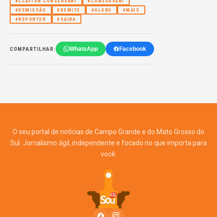
#CLAYTON CONSERVANI
#CONSERVANI
#DEMISSÃO
#DEMITE
#GLOBO
#MAIS
#REPÓRTER
#SAIBA
WhatsApp
Facebook
COMPARTILHAR:
O seu portal de notícias de Campo Grande e do Mato Grosso do
Sul. Jornalismo ágil, independente e focado no que importa para
você.