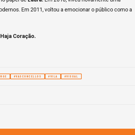
Modernos. Em 2011, voltou a emocionar o público como a
m
Haja Coração.
URGE
#VASCONCELLOS
#VILA
#VISUAL