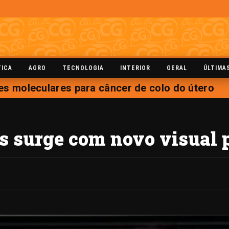
TICA
AGRO
TECNOLOGIA
INTERIOR
GERAL
ÚLTIMA
es moleculares para câncer de colo do útero
 surge com novo visual p