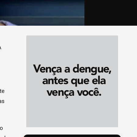
A
te
as
to