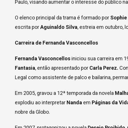
Paulo, visando aumentar o interesse do público na 
O elenco principal da trama é formado por
Sophie 
escrita por
Aguinaldo Silva
, estreia em outubro, 
Carreira de Fernanda Vasconcellos
Fernanda Vasconcellos
iniciou sua carreira em 1
Fantasia
, então apresentado por
Carla Perez.
Com 
Legal como assistente de palco e bailarina, per
Em 2005, gravou a 12ª temporada da novela
Malh
explodiu ao interpretar
Nanda
em
Páginas da Vid
nobre da Globo.
Em 2007, protagonizou a novela
Desejo Proibido
,