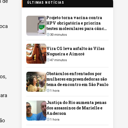
m de
ÚLTIMAS NOTÍCIAS
Projeto torna vacina contra
HPV obrigatória e prioriza
ioca
testes moleculares para câncer
de colo do útero
30 minutos
Vira CG leva asfalto às Vilas
Nogueira e Aimoré
47 minutos
Obstáculos enfrentados por
os,
mulheres empreendedoras são
tema de encontro em São Paulo
1 hora
para
Justiça do Rio aumenta penas
dos assassinos de Marielle e
Anderson
São
1 hora