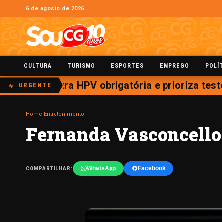
6 de agosto de 2026
CULTURA
TURISMO
ESPORTES
EMPREGO
POLÍ
 vacina contra HPV obrigatória e prioriza test
URGENTE
Home
›
Entretenimento
Fernanda Vasconcellos
WhatsApp
Facebook
COMPARTILHAR: