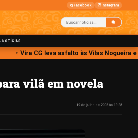
Facebook
Instagram
S NOTÍCIAS
Vira CG leva asfalto às Vilas Nogueira e 
ara vilã em novela
19 de julho de 2025 às 19:28