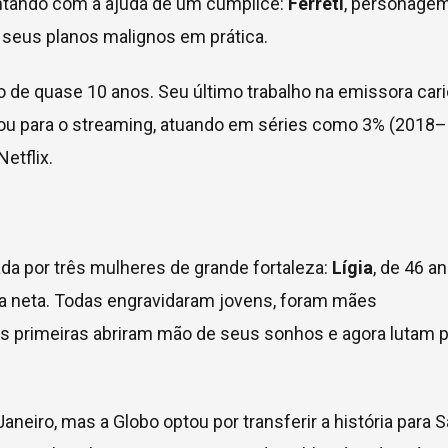
ntando com a ajuda de um cúmplice:
Ferreti
, personage
r seus planos malignos em prática.
o de quase 10 anos. Seu último trabalho na emissora car
rou para o streaming, atuando em séries como 3% (2018–
etflix.
ada por três mulheres de grande fortaleza:
Lígia
, de 46 an
, a neta. Todas engravidaram jovens, foram mães
as primeiras abriram mão de seus sonhos e agora lutam 
aneiro, mas a Globo optou por transferir a história para 