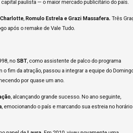
capital paulista — o maior mercado publicitário do país.
Charlotte
,
Romulo Estrela e Grazi Massafera.
Três Gra
logo após o remake de Vale Tudo.
998, no
SBT
, como assistente de palco do programa
o fim da atração, passou a integrar a equipe do Doming
manecendo por quase um ano.
ação
, alcançando grande sucesso. No ano seguinte,
a
, emocionando o país e marcando sua estreia no horário
 no papel de
Laura.
Em 2010, viveu novamente uma