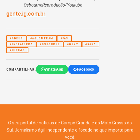
Osbourne
Reprodução/Youtube
gente.ig.com.br
#ADEUS
#AGLOMERAM
#FÃS
#INGLATERRA
#OSBOURNE
#OZZY
#PARA
#ÚLTIMO
WhatsApp
Facebook
COMPARTILHAR:
O seu portal de notícias de Campo Grande e do Mato Grosso do
Sul. Jornalismo ágil, independente e focado no que importa para
você.