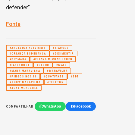
defender”.
Fonte
#ANGÉLICA KSYVICKIS
#ATAQUES
#CRIANÇA ESPERANÇA
#DESMENTIR
#DIZMARA
#ELIANA MICHAELICHEN
#FAKESQUOT
#GLOBO
#MAIS
#MARA MARAVILHA
#MARAVILHA
#PINGOS NOS IS
#QUOTFAKES
#SBT
#SHOW MARAVILHA
#TELETON
#XUXA MENEGHEL
WhatsApp
Facebook
COMPARTILHAR: