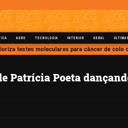
TICA
AGRO
TECNOLOGIA
INTERIOR
GERAL
ÚLTIMA
ioriza testes moleculares para câncer de colo d
de Patrícia Poeta dança