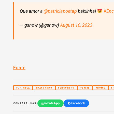
Que amor a
@patriciapoetap
baixinha!
#Enc
— gshow (@gshow)
August 10, 2023
Fonte
#CRIANÇA
#DANÇANDO
#ENCONTRO
#EXIBE
#HOME
#
WhatsApp
Facebook
COMPARTILHAR: