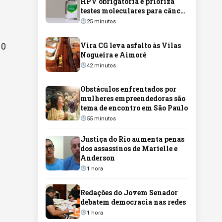
HPV obrigatória e prioriza
testes moleculares para câncer
de colo do útero
25 minutos
Vira CG leva asfalto às Vilas
10
Nogueira e Aimoré
42 minutos
Obstáculos enfrentados por
mulheres empreendedoras são
tema de encontro em São Paulo
55 minutos
Justiça do Rio aumenta penas
dos assassinos de Marielle e
Anderson
1 hora
Redações do Jovem Senador
debatem democracia nas redes
1 hora