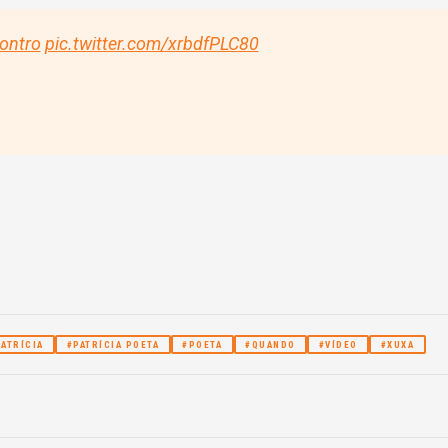
ontro
pic.twitter.com/xrbdfPLC80
PATRÍCIA
#PATRÍCIA POETA
#POETA
#QUANDO
#VÍDEO
#XUXA