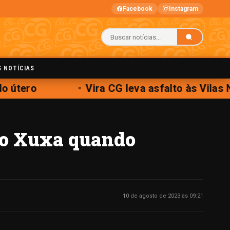
Facebook
Instagram
S NOTÍCIAS
o útero
Vira CG leva asfalto às Vilas 
ndo Xuxa quando
10 de agosto de 2023 às 09:21