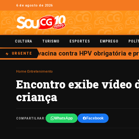
6 de agosto de 2026
CULTURA
TURISMO
ESPORTES
EMPREGO
POLÍ
ojeto torna vacina contra HPV obrigatória e pr
URGENTE
Home
›
Entretenimento
Encontro exibe vídeo 
criança
WhatsApp
Facebook
COMPARTILHAR: