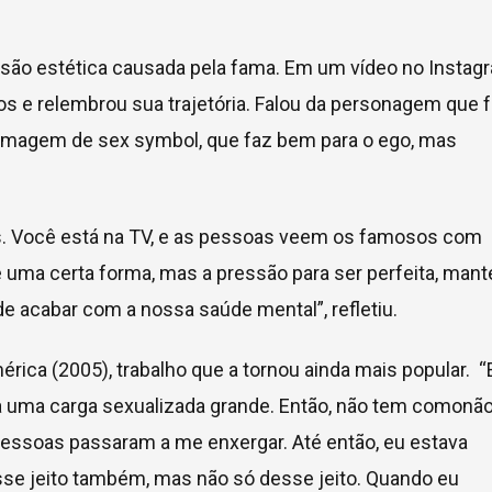
ssão estética causada pela fama. Em um vídeo no Instag
os e relembrou sua trajetória. Falou da personagem que 
a imagem de sex symbol, que faz bem para o ego, mas
ores. Você está na TV, e as pessoas veem os famosos com
e uma certa forma, mas a pressão para ser perfeita, mant
ode acabar com a nossa saúde mental”, refletiu.
ca (2005), trabalho que a tornou ainda mais popular. “
 uma carga sexualizada grande. Então, não tem comonã
 pessoas passaram a me enxergar. Até então, eu estava
esse jeito também, mas não só desse jeito. Quando eu