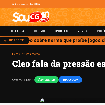
6 de agosto de 2026
CULTURA
TURISMO
ESPORTES
EMPREGO
POLÍ
e julgamento sobre norma que proíbe jogos de
URGENTE
Home
›
Entretenimento
Cleo fala da pressão e
WhatsApp
Facebook
COMPARTILHAR: