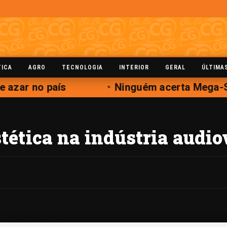
TICA
AGRO
TECNOLOGIA
INTERIOR
GERAL
ÚLTIMA
 azar no país
Ninguém acerta Mega-Se
stética na indústria audio