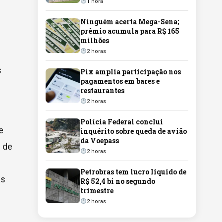
1 hora
Ninguém acerta Mega-Sena;
prêmio acumula para R$ 165
milhões
2 horas
s
Pix amplia participação nos
pagamentos em bares e
restaurantes
2 horas
Polícia Federal conclui
e
inquérito sobre queda de avião
da Voepass
s de
2 horas
Petrobras tem lucro líquido de
as
R$ 52,4 bi no segundo
trimestre
2 horas