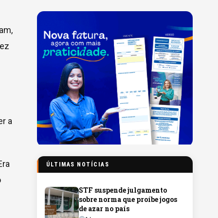
ram,
fez
er a
Era
ÚLTIMAS NOTÍCIAS
o
STF suspende julgamento
sobre norma que proíbe jogos
de azar no país