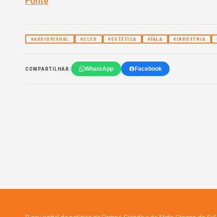
Fonte
#AUDIOVISUAL
#CLEO
#ESTÉTICA
#FALA
#INDÚSTRIA
WhatsApp
Facebook
COMPARTILHAR: