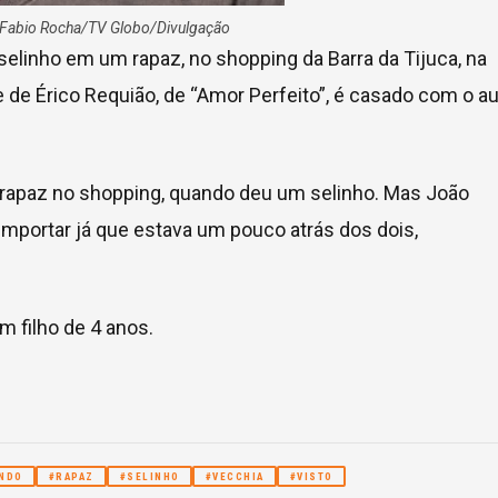
Fabio Rocha/TV Globo/Divulgação
selinho em um rapaz, no shopping da Barra da Tijuca, na
e de Érico Requião, de “Amor Perfeito”, é casado com o au
apaz no shopping, quando deu um selinho. Mas João
importar já que estava um pouco atrás dos dois,
m filho de 4 anos.
NDO
#RAPAZ
#SELINHO
#VECCHIA
#VISTO