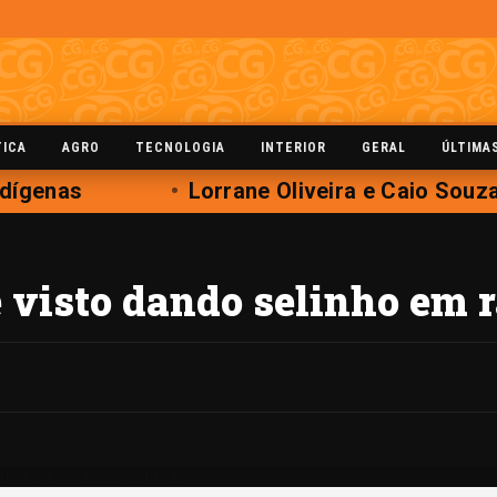
TICA
AGRO
TECNOLOGIA
INTERIOR
GERAL
ÚLTIMA
dígenas
Lorrane Oliveira e Caio Souza 
 visto dando selinho em r