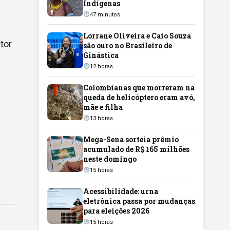
Indígenas
47 minutos
Lorrane Oliveira e Caio Souza
tor
são ouro no Brasileiro de
Ginástica
12 horas
Colombianas que morreram na
queda de helicóptero eram avó,
mãe e filha
13 horas
Mega-Sena sorteia prêmio
acumulado de R$ 165 milhões
neste domingo
15 horas
Acessibilidade: urna
eletrônica passa por mudanças
para eleições 2026
15 horas