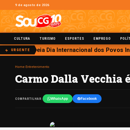
9 de agosto de 2026
CULTURA
TURISMO
ESPORTES
EMPREGO
POLÍ
nal homenageia Dia Internacional dos Povos In
URGENTE
Home
›
Entretenimento
Carmo Dalla Vecchia é
WhatsApp
Facebook
COMPARTILHAR: