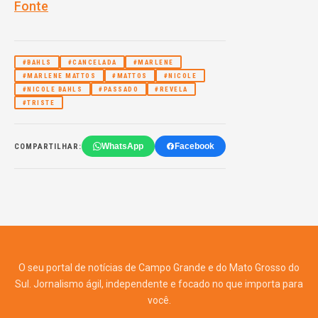
Fonte
#BAHLS
#CANCELADA
#MARLENE
#MARLENE MATTOS
#MATTOS
#NICOLE
#NICOLE BAHLS
#PASSADO
#REVELA
#TRISTE
WhatsApp
Facebook
COMPARTILHAR:
O seu portal de notícias de Campo Grande e do Mato Grosso do
Sul. Jornalismo ágil, independente e focado no que importa para
você.