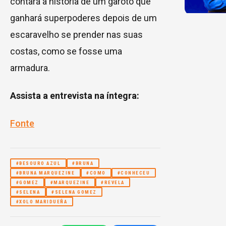
contará a história de um garoto que
ganhará superpoderes depois de um
escaravelho se prender nas suas
costas, como se fosse uma
armadura.
Assista a entrevista na íntegra:
Fonte
#BESOURO AZUL
#BRUNA
#BRUNA MARQUEZINE
#COMO
#CONHECEU
#GOMEZ
#MARQUEZINE
#REVELA
#SELENA
#SELENA GOMEZ
#XOLO MARIDUEÑA