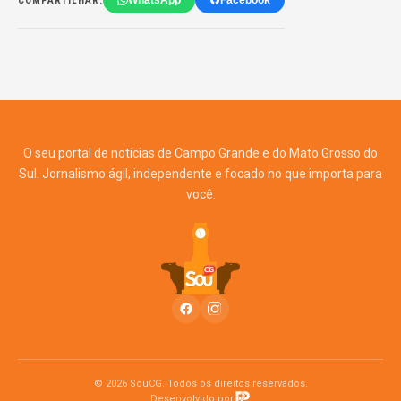
WhatsApp
Facebook
COMPARTILHAR:
O seu portal de notícias de Campo Grande e do Mato Grosso do
Sul. Jornalismo ágil, independente e focado no que importa para
você.
© 2026 SouCG. Todos os direitos reservados.
Desenvolvido por