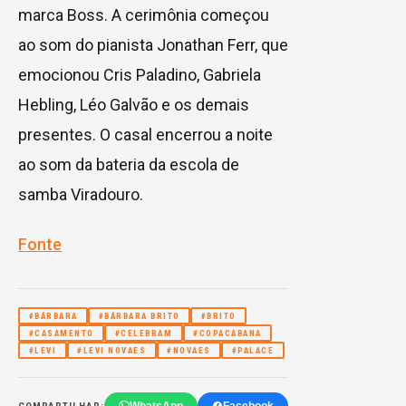
marca Boss. A cerimônia começou
ao som do pianista Jonathan Ferr, que
emocionou Cris Paladino, Gabriela
Hebling, Léo Galvão e os demais
presentes. O casal encerrou a noite
ao som da bateria da escola de
samba Viradouro.
Fonte
#BÁRBARA
#BÁRBARA BRITO
#BRITO
#CASAMENTO
#CELEBRAM
#COPACABANA
#LEVI
#LEVI NOVAES
#NOVAES
#PALACE