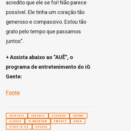
acredito que ele se foi! Não parece
possível. Ele tinha um coração tão
generoso e compassivo. Estou tão
grato pelo tempo que passamos
juntos”.
+ Assista abaixo ao “AUÊ”, o
programa de entretenimento do iG
Gente:
Fonte
#039THIS
#ATORES
#CEPHAS
#HOME
#JONES
#LAMENTAM
#MORTE
#RON
#THIS IS US
#US039