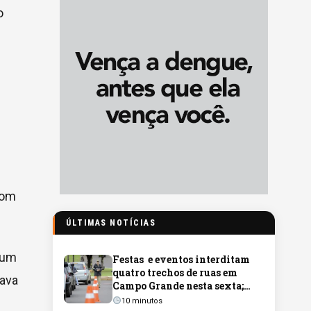
o
com
ÚLTIMAS NOTÍCIAS
gum
Festas e eventos interditam
quatro trechos de ruas em
tava
Campo Grande nesta sexta;
veja os locais
10 minutos