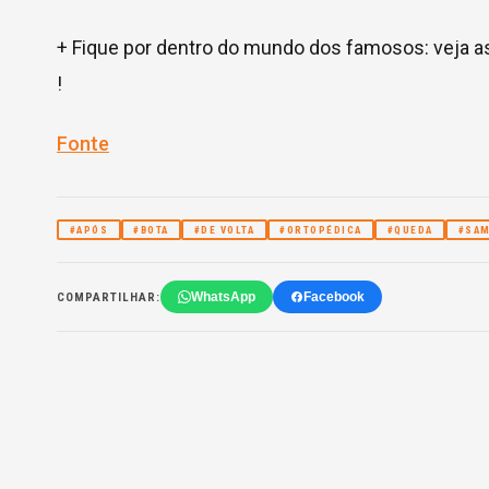
+ Fique por dentro do mundo dos famosos: veja as
!
Fonte
#APÓS
#BOTA
#DE VOLTA
#ORTOPÉDICA
#QUEDA
#SAM
WhatsApp
Facebook
COMPARTILHAR: