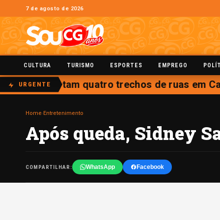
7 de agosto de 2026
CULTURA
TURISMO
ESPORTES
EMPREGO
POLÍ
entos interditam quatro trechos de ruas em Cam
URGENTE
Home
›
Entretenimento
Após queda, Sidney Sa
WhatsApp
Facebook
COMPARTILHAR: