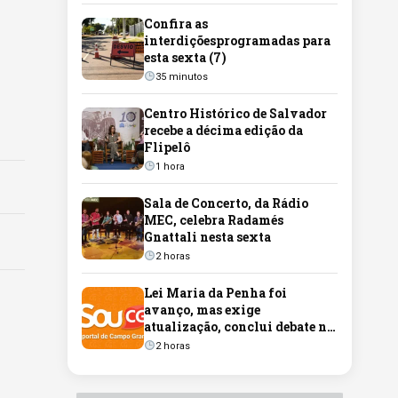
Confira as
interdiçõesprogramadas para
esta sexta (7)
35 minutos
Centro Histórico de Salvador
recebe a décima edição da
Flipelô
1 hora
Sala de Concerto, da Rádio
MEC, celebra Radamés
Gnattali nesta sexta
2 horas
Lei Maria da Penha foi
avanço, mas exige
atualização, conclui debate no
Senado
2 horas