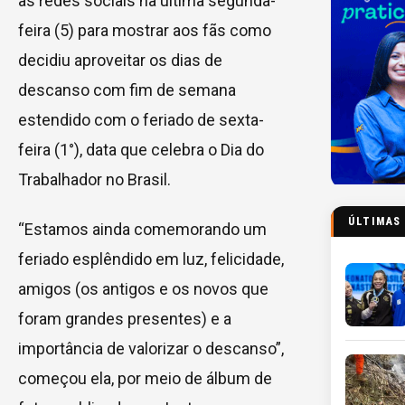
as redes sociais na última segunda-
feira (5) para mostrar aos fãs como
decidiu aproveitar os dias de
descanso com fim de semana
estendido com o feriado de sexta-
feira (1°), data que celebra o Dia do
Trabalhador no Brasil.
ÚLTIMAS
“Estamos ainda comemorando um
feriado esplêndido em luz, felicidade,
amigos (os antigos e os novos que
foram grandes presentes) e a
importância de valorizar o descanso”,
começou ela, por meio de álbum de