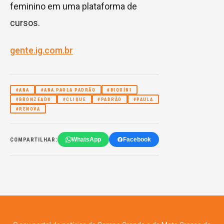
feminino em uma plataforma de
cursos.
gente.ig.com.br
#ANA
#ANA PAULA PADRÃO
#BIQUÍNI
#BRONZEADO
#CLIQUE
#PADRÃO
#PAULA
#RENOVA
WhatsApp
Facebook
COMPARTILHAR: