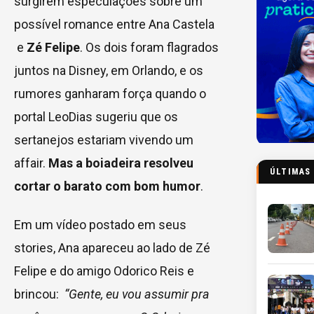
surgirem especulações sobre um
possível romance entre Ana Castela
e
Zé Felipe
. Os dois foram flagrados
juntos na Disney, em Orlando, e os
rumores ganharam força quando o
portal LeoDias sugeriu que os
sertanejos estariam vivendo um
affair.
Mas a boiadeira resolveu
ÚLTIMAS
cortar o barato com bom humor
.
Em um vídeo postado em seus
stories, Ana apareceu ao lado de Zé
Felipe e do amigo Odorico Reis e
brincou:
“Gente, eu vou assumir pra