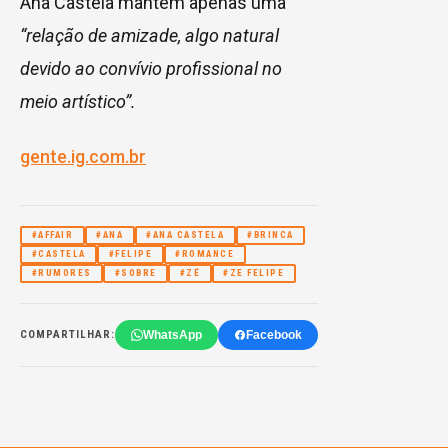
Ana Castela mantêm apenas uma
“relação de amizade, algo natural
devido ao convívio profissional no
meio artístico”.
gente.ig.com.br
#AFFAIR
#ANA
#ANA CASTELA
#BRINCA
#CASTELA
#FELIPE
#ROMANCE
#RUMORES
#SOBRE
#ZÉ
#ZE FELIPE
WhatsApp
Facebook
COMPARTILHAR: