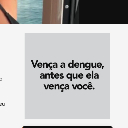
co
 eu