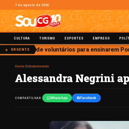
7 de agosto de 2026
CULTURA
TURISMO
ESPORTES
EMPREGO
POLÍ
inscrições de voluntários para ensinarem Port
URGENTE
Home
›
Entretenimento
Alessandra Negrini apa
WhatsApp
Facebook
COMPARTILHAR: