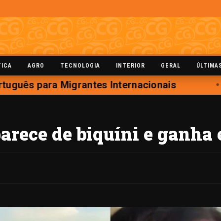
TICA
AGRO
TECNOLOGIA
INTERIOR
GERAL
ÚLTIMA
uguês para Migrantes Internacionais
S
rece de biquíni e ganha e