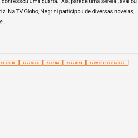
 confessou uma quarta. “Alá, parece uma sereia”, avalio
riz. Na TV Globo, Negrini participou de diversas novelas,
e
.
#BIQUÍNI
#ELOGIOS
#GANHA
#NEGRINI
#QUOTPERFEITAQUOT