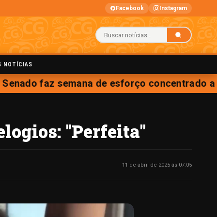
Facebook
Instagram
S NOTÍCIAS
enado faz semana de esforço concentrado a pa
logios: "Perfeita"
11 de abril de 2025 às 07:05