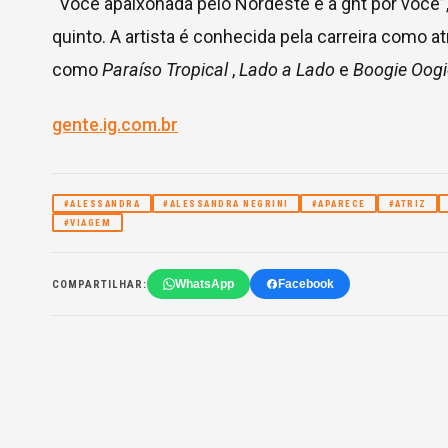
“Voce apaixonada pelo Nordeste e a gnt por você”,
quinto. A artista é conhecida pela carreira como at
como
Paraíso Tropical
,
Lado a Lado
e
Boogie Oogi
gente.ig.com.br
#ALESSANDRA
#ALESSANDRA NEGRINI
#APARECE
#ATRIZ
#VIAGEM
WhatsApp
Facebook
COMPARTILHAR: