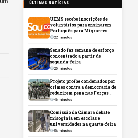
u um
ÚLTIMAS NOTÍCIAS
UEMS recebe inscrições de
voluntários para ensinarem
Português para Migrantes
Internacionais
22 minutos
Senado faz semana de esforço
concentrado a partir de
segunda-feira
25 minutos
Projeto proíbe condenados por
crimes contra a democracia de
reduzirem pena nas Forças
Armadas
46 minutos
Comissão da Câmara debate
misoginia em escolas e
universidades na quarta-feira
56 minutos