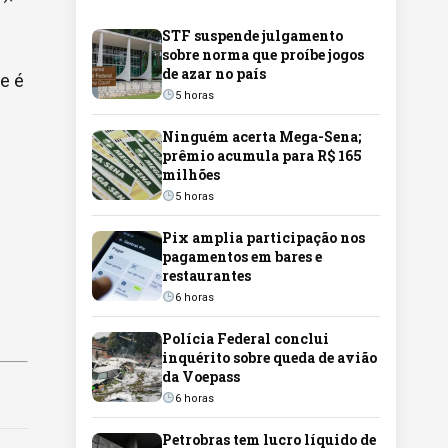
STF suspende julgamento
sobre norma que proíbe jogos
de azar no país
e é
5 horas
Ninguém acerta Mega-Sena;
prêmio acumula para R$ 165
milhões
5 horas
Pix amplia participação nos
pagamentos em bares e
restaurantes
6 horas
Polícia Federal conclui
inquérito sobre queda de avião
da Voepass
6 horas
Petrobras tem lucro líquido de