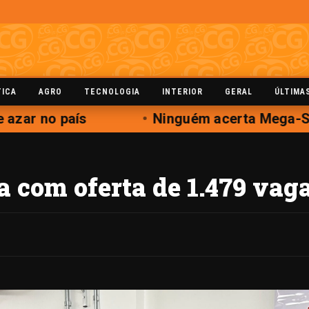
TICA
AGRO
TECNOLOGIA
INTERIOR
GERAL
ÚLTIMA
zar no país
Ninguém acerta Mega-Sen
 com oferta de 1.479 vag