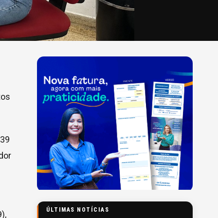
tos
239
dor
ÚLTIMAS NOTÍCIAS
),