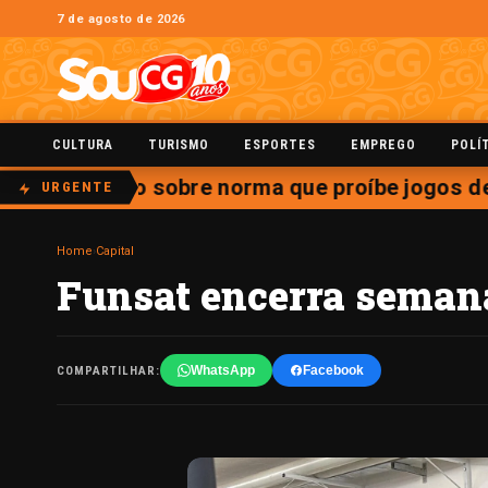
7 de agosto de 2026
CULTURA
TURISMO
ESPORTES
EMPREGO
POLÍ
 julgamento sobre norma que proíbe jogos de a
URGENTE
Home
›
Capital
Funsat encerra semana
WhatsApp
Facebook
COMPARTILHAR: