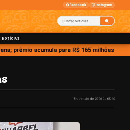
Facebook
Instagram
S NOTÍCIAS
a; prêmio acumula para R$ 165 milhões
as
15 de maio de 2026 às 05:40