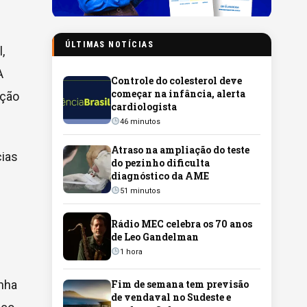
ÚLTIMAS NOTÍCIAS
,
A
Controle do colesterol deve
começar na infância, alerta
ação
cardiologista
46 minutos
Atraso na ampliação do teste
cias
do pezinho dificulta
diagnóstico da AME
51 minutos
Rádio MEC celebra os 70 anos
de Leo Gandelman
1 hora
anha
Fim de semana tem previsão
de vendaval no Sudeste e