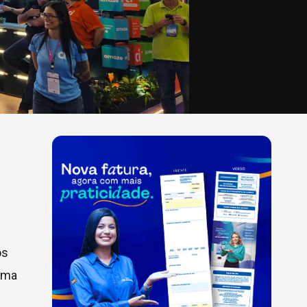
os
 uma