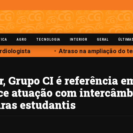
TICA
AGRO
TECNOLOGIA
INTERIOR
GERAL
ÚLTIMA
iologista
Atraso na ampliação do test
, Grupo CI é referência e
ece atuação com intercâmb
ras estudantis