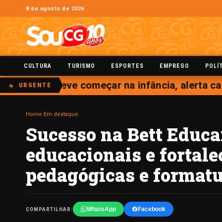
8 de agosto de 2026
CULTURA
TURISMO
ESPORTES
EMPREGO
POLÍ
olesterol deve começar na infância, alerta card
URGENTE
Home
›
Em destaque
Sucesso na Bett Educar
educacionais e fortal
pedagógicas e formatu
WhatsApp
Facebook
COMPARTILHAR: