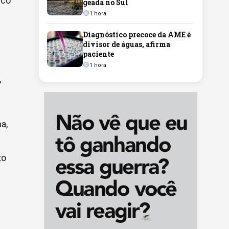
ico
geada no Sul
1 hora
Diagnóstico precoce da AME é
divisor de águas, afirma
paciente
1 hora
,
a,
to