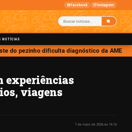
Facebook
Instagram
S NOTÍCIAS
e do pezinho dificulta diagnóstico da AME
m experiências
ios, viagens
7 de maio de 2026 às 14:16