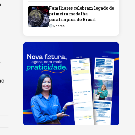
a
Familiares celebram legado de
primeira medalha
paralímpica do Brasil
6 horas
a
ho