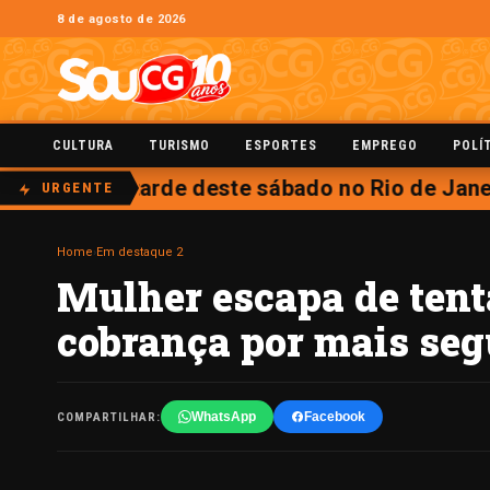
8 de agosto de 2026
CULTURA
TURISMO
ESPORTES
EMPREGO
POLÍ
 aberta na tarde deste sábado no Rio de Janei
URGENTE
Home
›
Em destaque 2
Mulher escapa de tenta
cobrança por mais se
WhatsApp
Facebook
COMPARTILHAR: