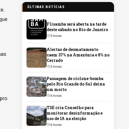
ÚLTIMAS NOTÍCIAS
e.
 que
Flisamba será aberta na tarde
deste sábado no Rio de Janeiro
5 horas
Alertas de desmatamento
mas
caem 37% na Amazônia e 8% no
Cerrado
5 horas
Passagem de ciclone-bomba
pelo Rio Grande do Sul deixa
um morto
6 horas
upro
TSE cria Conselho para
monitorar desinformação e
uso de IA na eleição
6 horas