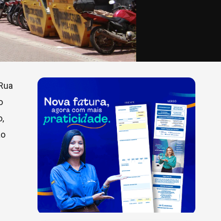
 Rua
o
,
ão