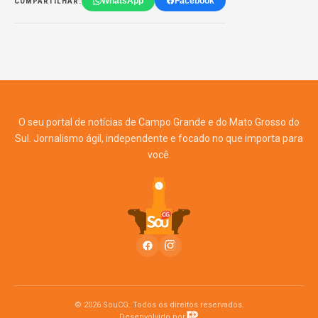
WhatsApp
Facebook
COMPARTILHAR:
O seu portal de notícias de Campo Grande e do Mato Grosso do
Sul. Jornalismo ágil, independente e focado no que importa para
você.
© 2026 SouCG. Todos os direitos reservados.
Desenvolvido por