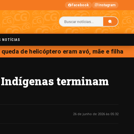
Facebook
Instagram
S NOTÍCIAS
ueda de helicóptero eram avó, mãe e filha
s Indígenas terminam
26 de junho de 2026 às 05:32