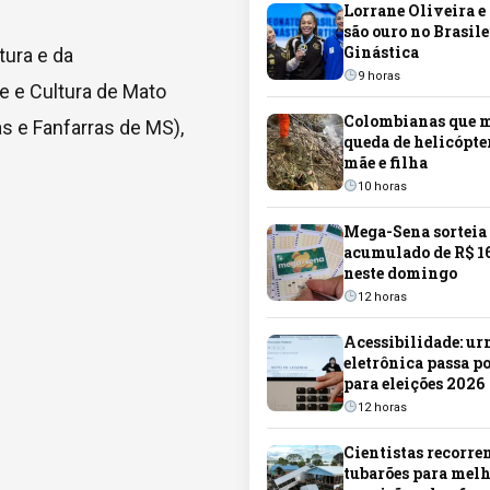
Lorrane Oliveira e
são ouro no Brasile
Ginástica
tura e da
9 horas
e e Cultura de Mato
Colombianas que 
s e Fanfarras de MS),
queda de helicópte
mãe e filha
10 horas
Mega-Sena sorteia
acumulado de R$ 1
neste domingo
12 horas
Acessibilidade: ur
eletrônica passa 
para eleições 2026
12 horas
Cientistas recorre
tubarões para mel