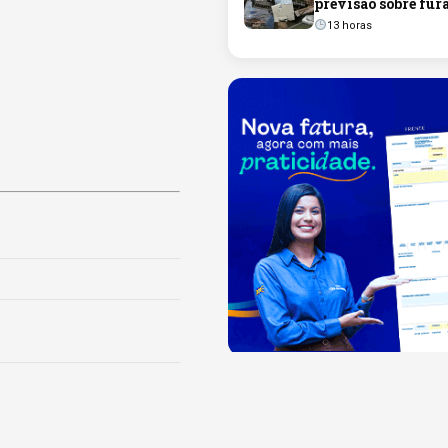
previsão sobre fur
13 horas