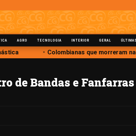
TICA
AGRO
TECNOLOGIA
INTERIOR
GERAL
ÚLTIMA
ástica
Colombianas que morreram na q
tro de Bandas e Fanfarra