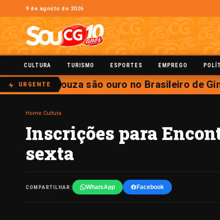
9 de agosto de 2026
CULTURA
TURISMO
ESPORTES
EMPREGO
POLÍ
eira e Caio Souza são ouro no Brasileiro de Gin
URGENTE
Home
›
Cultura
Inscrições para Encon
sexta
WhatsApp
Facebook
COMPARTILHAR: