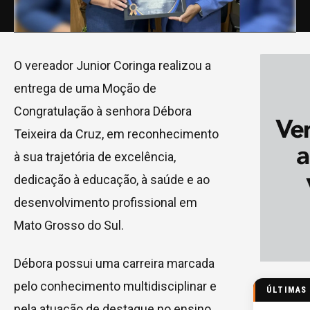
O vereador Junior Coringa realizou a
entrega de uma Moção de
Congratulação à senhora Débora
Teixeira da Cruz, em reconhecimento
à sua trajetória de excelência,
dedicação à educação, à saúde e ao
desenvolvimento profissional em
Mato Grosso do Sul.
Débora possui uma carreira marcada
pelo conhecimento multidisciplinar e
ÚLTIMAS
pela atuação de destaque no ensino