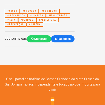
#AÇÕES
#CHUVOSO
#CÓRREGOS
#INTENSIFICA
#LIMPEZA
#MANUTENÇÃO
#PARA
#PERÍODO
#PREFEITURA
#PREVENÇÃO
#URBANA
WhatsApp
Facebook
COMPARTILHAR:
O seu portal de notícias de Campo Grande e do Mato Grosso do
Sul. Jornalismo ágil, independente e focado no que importa para
você.