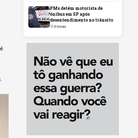
PMs detêm motorista de
ônibus em SP após
desentendimento no trânsito
3 horas
 é
.