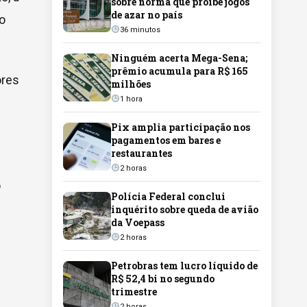
sobre norma que proíbe jogos
de azar no país
o
36 minutos
Ninguém acerta Mega-Sena;
prêmio acumula para R$ 165
ores
milhões
1 hora
Pix amplia participação nos
pagamentos em bares e
restaurantes
2 horas
o
Polícia Federal conclui
inquérito sobre queda de avião
da Voepass
2 horas
Petrobras tem lucro líquido de
R$ 52,4 bi no segundo
trimestre
2 horas