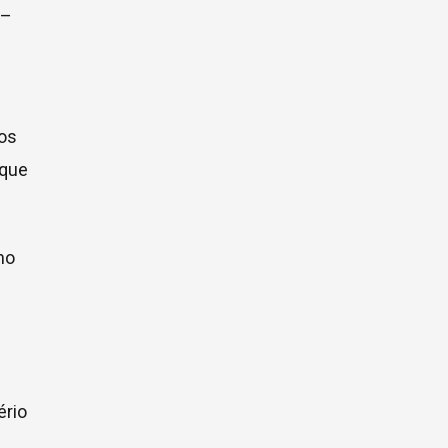
 –
vos
 que
no
ério