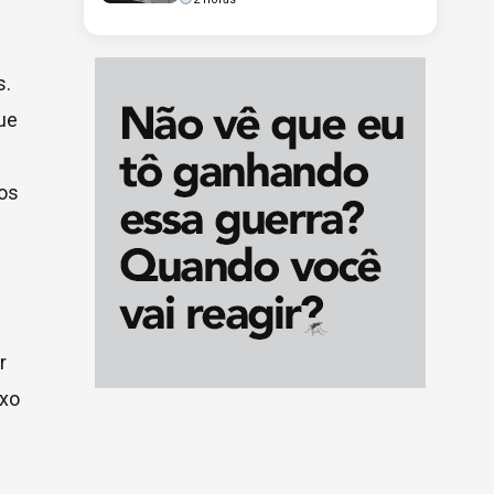
s.
ue
tos
r
exo