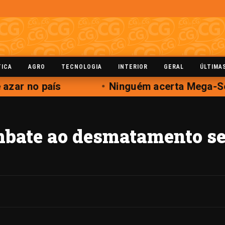
TICA
AGRO
TECNOLOGIA
INTERIOR
GERAL
ÚLTIMA
zar no país
Ninguém acerta Mega-Sen
mbate ao desmatamento se