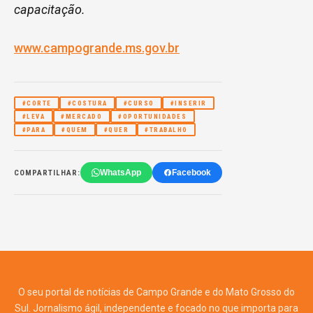
capacitação.
www.campogrande.ms.gov.br
#CORTE
#COSTURA
#CURSO
#INSERIR
#LEVA
#MERCADO
#OPORTUNIDADES
#PARA
#QUEM
#QUER
#TRABALHO
WhatsApp
Facebook
COMPARTILHAR:
O seu portal de notícias de Campo Grande e do Mato Grosso do
Sul. Jornalismo ágil, independente e focado no que importa para