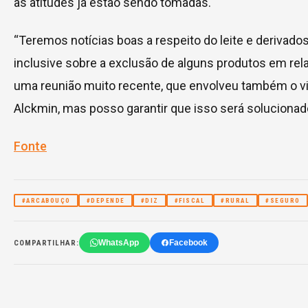
as atitudes já estão sendo tomadas.
“Teremos notícias boas a respeito do leite e derivado
inclusive sobre a exclusão de alguns produtos em re
uma reunião muito recente, que envolveu também o v
Alckmin, mas posso garantir que isso será solucionado
Fonte
#ARCABOUÇO
#DEPENDE
#DIZ
#FISCAL
#RURAL
#SEGURO
WhatsApp
Facebook
COMPARTILHAR: